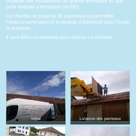
proposer des installations de grande envergure tel que
AUDIT
celle réalisée à Mimbaste (40350).
Ce chantier de pose de 36 panneaux va permettre
MISE AU POINT
l’autoconsommation et la revente d’électricité pour l’école
et la mairie.
MATÉRIELS
Il aura fallu une semaine pour réaliser ce chantier.
REFERENCES
Mise au point
Audit
PARTICULIERS
POMPE A CHALEUR Air/Eau
CLIMATISATION / MAINTENANCE
LE SOLAIRE THERMIQUE
Initial
Livraison des panneaux
CONTACTS