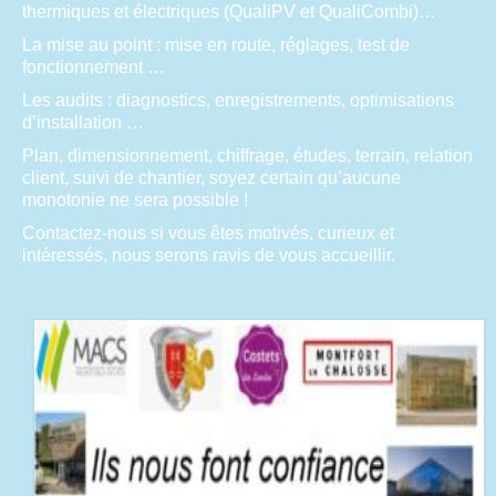
thermiques et électriques (QualiPV et QualiCombi)…
La mise au point : mise en route, réglages, test de
fonctionnement …
Les audits : diagnostics, enregistrements, optimisations
d’installation …
Plan, dimensionnement, chiffrage, études, terrain, relation
client, suivi de chantier, soyez certain qu’aucune
monotonie ne sera possible !
Contactez-nous si vous êtes motivés, curieux et
intéressés, nous serons ravis de vous accueillir.