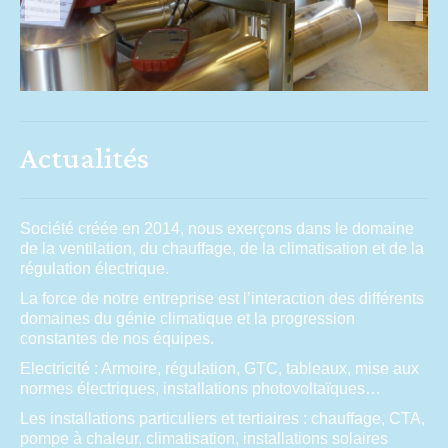
AUDIT
MISE AU POINT
MATÉRIELS
REFERENCES
Actualités
Mise au point
Audit
Société créée en 2014, nous exerçons dans le domaine
de la ventilation, du chauffage, de la climatisation et de la
PARTICULIERS
régulation électrique.
POMPE A CHALEUR Air/Eau
La force de notre entreprise est l’interaction des différents
domaines du génie climatique et la progression
constantes de nos équipes.
CLIMATISATION / MAINTENANCE
Electricité : Armoire, régulation, GTC, tableaux, mise aux
LE SOLAIRE THERMIQUE
normes électriques, installations photovoltaïques…
Les installations particuliers et tertiaires : chauffage, CTA,
CONTACTS
pompe à chaleur, climatisation, installations solaires